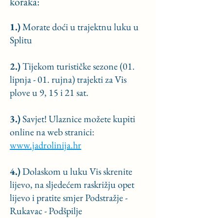
koraka:
1.)
Morate doći u trajektnu luku u
Splitu
2.)
Tijekom turističke sezone (01.
lipnja - 01. rujna) trajekti za Vis
plove u 9, 15 i 21 sat.
3.)
Savjet! Ulaznice možete kupiti
online na web stranici:
www.jadrolinija.hr
4.)
Dolaskom u luku Vis skrenite
lijevo, na sljedećem raskrižju opet
lijevo i pratite smjer Podstražje -
Rukavac - Podšpilje