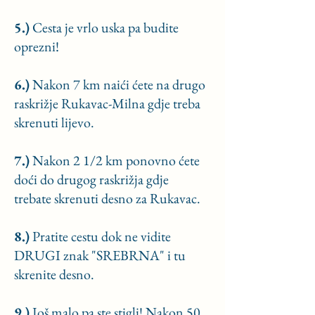
5.)
Cesta je vrlo uska pa budite
oprezni!
6.)
Nakon 7 km naići ćete na drugo
raskrižje Rukavac-Milna gdje treba
skrenuti lijevo.
7.)
Nakon 2 1/2 km ponovno ćete
doći do drugog raskrižja gdje
trebate skrenuti desno za Rukavac.
8.)
Pratite cestu dok ne vidite
DRUGI znak "SREBRNA" i tu
skrenite desno.
9.)
Još malo pa ste stigli! Nakon 50